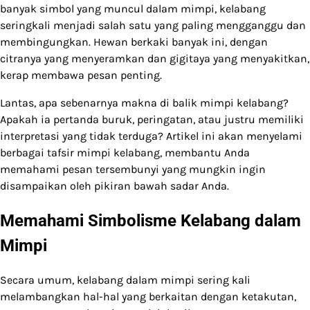
banyak simbol yang muncul dalam mimpi, kelabang
seringkali menjadi salah satu yang paling mengganggu dan
membingungkan. Hewan berkaki banyak ini, dengan
citranya yang menyeramkan dan gigitaya yang menyakitkan,
kerap membawa pesan penting.
Lantas, apa sebenarnya makna di balik mimpi kelabang?
Apakah ia pertanda buruk, peringatan, atau justru memiliki
interpretasi yang tidak terduga? Artikel ini akan menyelami
berbagai tafsir mimpi kelabang, membantu Anda
memahami pesan tersembunyi yang mungkin ingin
disampaikan oleh pikiran bawah sadar Anda.
Memahami Simbolisme Kelabang dalam
Mimpi
Secara umum, kelabang dalam mimpi sering kali
melambangkan hal-hal yang berkaitan dengan ketakutan,