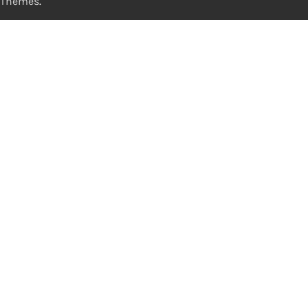
Themes
.