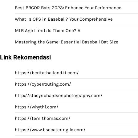
Best BBCOR Bats 2023: Enhance Your Performance
What is OPS in Baseball? Your Comprehensive
MLB Age Limit: Is There One? A
Mastering the Game: Essential Baseball Bat Size
Link Rekomendasi
https://beritathailand.it.com/
https://cyberrouting.com/
http://stacyrichardsonphotography.com/
https://whythi.com/
https://temithomas.com/
https://www.bsccateringllc.com/