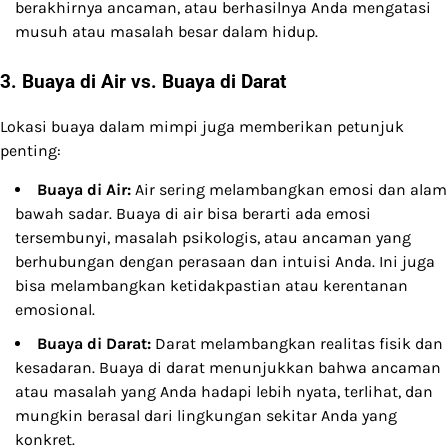
berakhirnya ancaman, atau berhasilnya Anda mengatasi
musuh atau masalah besar dalam hidup.
3. Buaya di Air vs. Buaya di Darat
Lokasi buaya dalam mimpi juga memberikan petunjuk
penting:
Buaya di Air:
Air sering melambangkan emosi dan alam
bawah sadar. Buaya di air bisa berarti ada emosi
tersembunyi, masalah psikologis, atau ancaman yang
berhubungan dengan perasaan dan intuisi Anda. Ini juga
bisa melambangkan ketidakpastian atau kerentanan
emosional.
Buaya di Darat:
Darat melambangkan realitas fisik dan
kesadaran. Buaya di darat menunjukkan bahwa ancaman
atau masalah yang Anda hadapi lebih nyata, terlihat, dan
mungkin berasal dari lingkungan sekitar Anda yang
konkret.