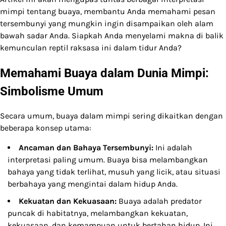
mimpi tentang buaya, membantu Anda memahami pesan
tersembunyi yang mungkin ingin disampaikan oleh alam
bawah sadar Anda. Siapkah Anda menyelami makna di balik
kemunculan reptil raksasa ini dalam tidur Anda?
Memahami Buaya dalam Dunia Mimpi:
Simbolisme Umum
Secara umum, buaya dalam mimpi sering dikaitkan dengan
beberapa konsep utama:
Ancaman dan Bahaya Tersembunyi:
Ini adalah
interpretasi paling umum. Buaya bisa melambangkan
bahaya yang tidak terlihat, musuh yang licik, atau situasi
berbahaya yang mengintai dalam hidup Anda.
Kekuatan dan Kekuasaan:
Buaya adalah predator
puncak di habitatnya, melambangkan kekuatan,
kekuasaan, dan kemampuan untuk bertahan hidup. Ini