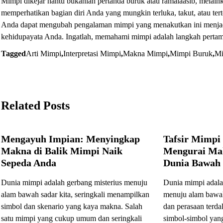
Mimpi dikejar hantu bukanlah pertanda buruk atau ramalaasib, melaink
memperhatikan bagian diri Anda yang mungkin terluka, takut, atau te
Anda dapat mengubah pengalaman mimpi yang menakutkan ini menjadi
kehidupayata Anda. Ingatlah, memahami mimpi adalah langkah pertam
Tagged
Arti Mimpi
,
Interpretasi Mimpi
,
Makna Mimpi
,
Mimpi Buruk
,
Mi
Post
navigation
Related Posts
Mengayuh Impian: Menyingkap
Tafsir Mimpi
Makna di Balik Mimpi Naik
Mengurai Ma
Sepeda Anda
Dunia Bawah
Dunia mimpi adalah gerbang misterius menuju
Dunia mimpi adala
alam bawah sadar kita, seringkali menampilkan
menuju alam bawah 
simbol dan skenario yang kaya makna. Salah
dan perasaan terda
satu mimpi yang cukup umum dan seringkali
simbol-simbol yan