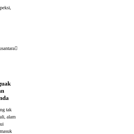
peksi,
usantara
guak
an
nda
ng tak
ali, alam
ui
rmasuk