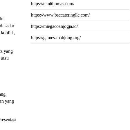
https://temithomas.com/
https://www.bsccateringllc.com/
ini
ah sadar
https://miegacoanjogja.id/
 konflik,
https://games-mahjong.org/
ta yang
 atau
ang
tan yang
resentasi