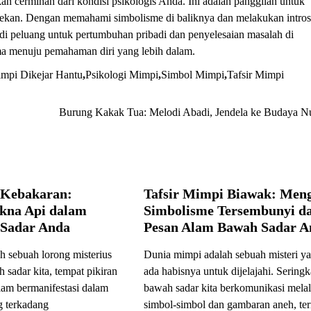
an cerminan dari kondisi psikologis Anda. Ini adalah panggilan untuk
rtekan. Dengan memahami simbolisme di baliknya dan melakukan intros
 peluang untuk pertumbuhan pribadi dan penyelesaian masalah di
a menuju pemahaman diri yang lebih dalam.
mpi Dikejar Hantu
,
Psikologi Mimpi
,
Simbol Mimpi
,
Tafsir Mimpi
Burung Kakak Tua: Melodi Abadi, Jendela ke Budaya N
 Kebakaran:
Tafsir Mimpi Biawak: Men
kna Api dalam
Simbolisme Tersembunyi d
 Sadar Anda
Pesan Alam Bawah Sadar A
h sebuah lorong misterius
Dunia mimpi adalah sebuah misteri ya
sadar kita, tempat pikiran
ada habisnya untuk dijelajahi. Seringk
lam bermanifestasi dalam
bawah sadar kita berkomunikasi melal
g terkadang
simbol-simbol dan gambaran aneh, te