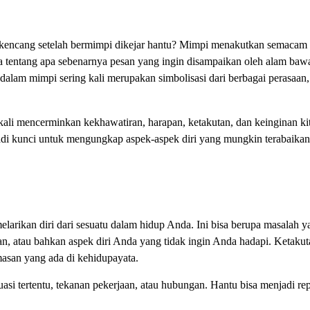
kencang setelah bermimpi dikejar hantu? Mimpi menakutkan semacam 
a tentang apa sebenarnya pesan yang ingin disampaikan oleh alam baw
 dalam mimpi sering kali merupakan simbolisasi dari berbagai perasaan,
kali mencerminkan kekhawatiran, harapan, ketakutan, dan keinginan ki
adi kunci untuk mengungkap aspek-aspek diri yang mungkin terabaikan
larikan diri dari sesuatu dalam hidup Anda. Ini bisa berupa masalah y
an, atau bahkan aspek diri Anda yang tidak ingin Anda hadapi. Ketaku
asan yang ada di kehidupayata.
si tertentu, tekanan pekerjaan, atau hubungan. Hantu bisa menjadi rep