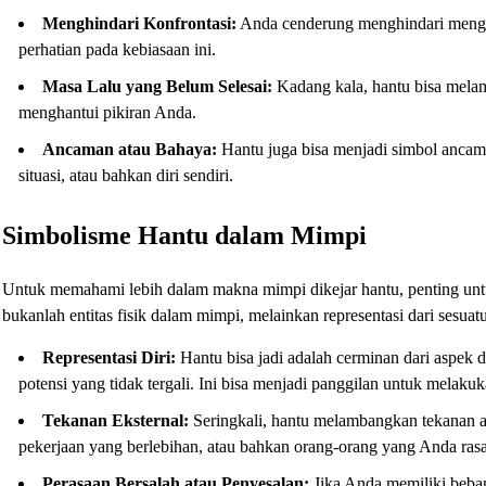
Menghindari Konfrontasi:
Anda cenderung menghindari mengh
perhatian pada kebiasaan ini.
Masa Lalu yang Belum Selesai:
Kadang kala, hantu bisa melam
menghantui pikiran Anda.
Ancaman atau Bahaya:
Hantu juga bisa menjadi simbol ancamay
situasi, atau bahkan diri sendiri.
Simbolisme Hantu dalam Mimpi
Untuk memahami lebih dalam makna mimpi dikejar hantu, penting untu
bukanlah entitas fisik dalam mimpi, melainkan representasi dari sesuatu
Representasi Diri:
Hantu bisa jadi adalah cerminan dari aspek di
potensi yang tidak tergali. Ini bisa menjadi panggilan untuk melaku
Tekanan Eksternal:
Seringkali, hantu melambangkan tekanan ata
pekerjaan yang berlebihan, atau bahkan orang-orang yang Anda ras
Perasaan Bersalah atau Penyesalan:
Jika Anda memiliki beban 