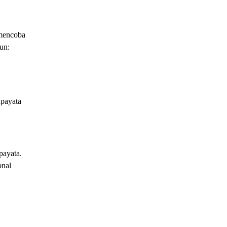
 mencoba
un:
upayata
payata.
onal