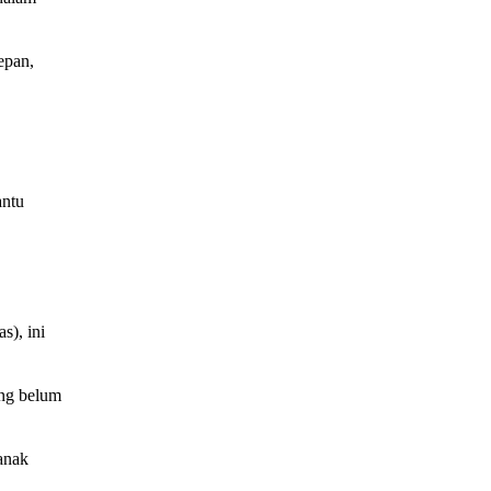
epan,
antu
s), ini
ang belum
anak