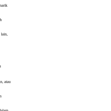
narik
ih
lain,
u
n, atau
n
 dalam