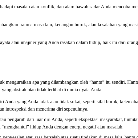
adapi masalah atau konflik, dan alam bawah sadar Anda mencoba me
bangkan trauma masa lalu, kenangan buruk, atau kesalahan yang mas
ata atau imajiner yang Anda rasakan dalam hidup, baik itu dari orang 
k menguraikan apa yang dilambangkan oleh “hantu” itu sendiri. Hant
 yang abstrak atau tidak terlihat di dunia nyata Anda.
ri Anda yang Anda tolak atau tidak sukai, seperti sifat buruk, kelemaha
kan introspeksi dan menerima diri sepenuhnya.
u pengaruh dari luar diri Anda, seperti ekspektasi masyarakat, tuntuta
a “menghantui” hidup Anda dengan energi negatif atau masalah.
penyesalan atau rasa bersalah atas suatu tindakan di masa lalu, hantu