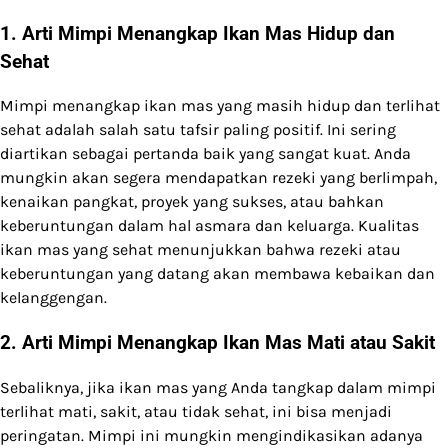
1. Arti Mimpi Menangkap Ikan Mas Hidup dan
Sehat
Mimpi menangkap ikan mas yang masih hidup dan terlihat
sehat adalah salah satu tafsir paling positif. Ini sering
diartikan sebagai pertanda baik yang sangat kuat. Anda
mungkin akan segera mendapatkan rezeki yang berlimpah,
kenaikan pangkat, proyek yang sukses, atau bahkan
keberuntungan dalam hal asmara dan keluarga. Kualitas
ikan mas yang sehat menunjukkan bahwa rezeki atau
keberuntungan yang datang akan membawa kebaikan dan
kelanggengan.
2. Arti Mimpi Menangkap Ikan Mas Mati atau Sakit
Sebaliknya, jika ikan mas yang Anda tangkap dalam mimpi
terlihat mati, sakit, atau tidak sehat, ini bisa menjadi
peringatan. Mimpi ini mungkin mengindikasikan adanya