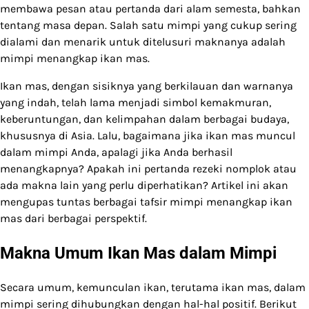
membawa pesan atau pertanda dari alam semesta, bahkan
tentang masa depan. Salah satu mimpi yang cukup sering
dialami dan menarik untuk ditelusuri maknanya adalah
mimpi menangkap ikan mas.
Ikan mas, dengan sisiknya yang berkilauan dan warnanya
yang indah, telah lama menjadi simbol kemakmuran,
keberuntungan, dan kelimpahan dalam berbagai budaya,
khususnya di Asia. Lalu, bagaimana jika ikan mas muncul
dalam mimpi Anda, apalagi jika Anda berhasil
menangkapnya? Apakah ini pertanda rezeki nomplok atau
ada makna lain yang perlu diperhatikan? Artikel ini akan
mengupas tuntas berbagai tafsir mimpi menangkap ikan
mas dari berbagai perspektif.
Makna Umum Ikan Mas dalam Mimpi
Secara umum, kemunculan ikan, terutama ikan mas, dalam
mimpi sering dihubungkan dengan hal-hal positif. Berikut