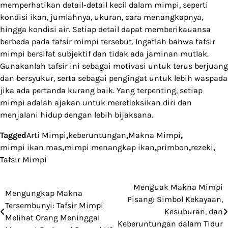
memperhatikan detail-detail kecil dalam mimpi, seperti
kondisi ikan, jumlahnya, ukuran, cara menangkapnya,
hingga kondisi air. Setiap detail dapat memberikauansa
berbeda pada tafsir mimpi tersebut. Ingatlah bahwa tafsir
mimpi bersifat subjektif dan tidak ada jaminan mutlak.
Gunakanlah tafsir ini sebagai motivasi untuk terus berjuang
dan bersyukur, serta sebagai pengingat untuk lebih waspada
jika ada pertanda kurang baik. Yang terpenting, setiap
mimpi adalah ajakan untuk merefleksikan diri dan
menjalani hidup dengan lebih bijaksana.
Tagged
Arti Mimpi
,
keberuntungan
,
Makna Mimpi
,
mimpi ikan mas
,
mimpi menangkap ikan
,
primbon
,
rezeki
,
Tafsir Mimpi
Menguak Makna Mimpi
Post
Mengungkap Makna
Pisang: Simbol Kekayaan,
Tersembunyi: Tafsir Mimpi
navigation
Kesuburan, dan
Melihat Orang Meninggal
Keberuntungan dalam Tidur