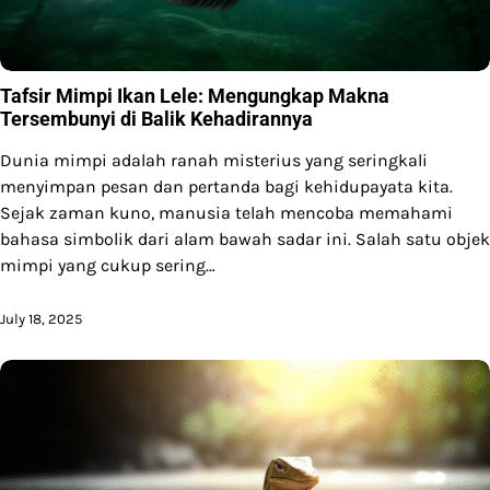
Tafsir Mimpi Ikan Lele: Mengungkap Makna
Tersembunyi di Balik Kehadirannya
Dunia mimpi adalah ranah misterius yang seringkali
menyimpan pesan dan pertanda bagi kehidupayata kita.
Sejak zaman kuno, manusia telah mencoba memahami
bahasa simbolik dari alam bawah sadar ini. Salah satu objek
mimpi yang cukup sering…
July 18, 2025