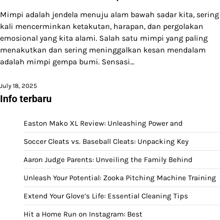
Mimpi adalah jendela menuju alam bawah sadar kita, sering
kali mencerminkan ketakutan, harapan, dan pergolakan
emosional yang kita alami. Salah satu mimpi yang paling
menakutkan dan sering meninggalkan kesan mendalam
adalah mimpi gempa bumi. Sensasi…
July 18, 2025
Info terbaru
Easton Mako XL Review: Unleashing Power and
Soccer Cleats vs. Baseball Cleats: Unpacking Key
Aaron Judge Parents: Unveiling the Family Behind
Unleash Your Potential: Zooka Pitching Machine Training
Extend Your Glove’s Life: Essential Cleaning Tips
Hit a Home Run on Instagram: Best