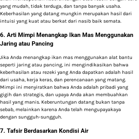
yang mudah, tidak terduga, dan tanpa banyak usaha.
Keberhasilan yang datang mungkin merupakan hasil dari
intuisi yang kuat atau berkat dari nasib baik semata.
6. Arti Mimpi Menangkap Ikan Mas Menggunakan
Jaring atau Pancing
Jika Anda menangkap ikan mas menggunakan alat bantu
seperti jaring atau pancing, ini mengindikasikan bahwa
keberhasilan atau rezeki yang Anda dapatkan adalah hasil
dari usaha, kerja keras, dan perencanaan yang matang.
Mimpi ini menyiratkan bahwa Anda adalah pribadi yang
gigih dan strategis, dan upaya Anda akan membuahkan
hasil yang manis. Keberuntungan datang bukan tanpa
sebab, melainkan karena Anda telah mengupayakaya
dengan sungguh-sungguh.
7. Tafsir Berdasarkan Kondisi Air