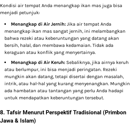
Kondisi air tempat Anda menangkap ikan mas juga bisa
menjadi petunjuk:
Menangkap di Air Jernih:
Jika air tempat Anda
menangkap ikan mas sangat jernih, ini melambangkan
bahwa rezeki atau keberuntungan yang datang akan
bersih, halal, dan membawa kedamaian. Tidak ada
keraguan atau konflik yang menyertainya.
Menangkap di Air Keruh:
Sebaliknya, jika airnya keruh
atau berlumpur, ini bisa menjadi peringatan. Rezeki
mungkin akan datang, tetapi disertai dengan masalah,
intrik, atau hal-hal yang kurang menyenangkan. Mungkin
ada hambatan atau tantangan yang perlu Anda hadapi
untuk mendapatkan keberuntungan tersebut.
8. Tafsir Menurut Perspektif Tradisional (Primbon
Jawa & Islam)