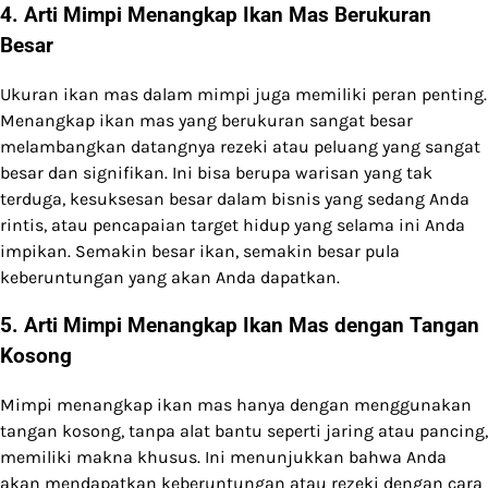
4. Arti Mimpi Menangkap Ikan Mas Berukuran
Besar
Ukuran ikan mas dalam mimpi juga memiliki peran penting.
Menangkap ikan mas yang berukuran sangat besar
melambangkan datangnya rezeki atau peluang yang sangat
besar dan signifikan. Ini bisa berupa warisan yang tak
terduga, kesuksesan besar dalam bisnis yang sedang Anda
rintis, atau pencapaian target hidup yang selama ini Anda
impikan. Semakin besar ikan, semakin besar pula
keberuntungan yang akan Anda dapatkan.
5. Arti Mimpi Menangkap Ikan Mas dengan Tangan
Kosong
Mimpi menangkap ikan mas hanya dengan menggunakan
tangan kosong, tanpa alat bantu seperti jaring atau pancing,
memiliki makna khusus. Ini menunjukkan bahwa Anda
akan mendapatkan keberuntungan atau rezeki dengan cara