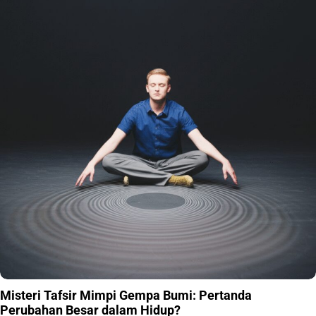
Misteri Tafsir Mimpi Gempa Bumi: Pertanda
Perubahan Besar dalam Hidup?