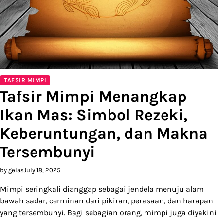
TAFSIR MIMPI
Tafsir Mimpi Menangkap
Ikan Mas: Simbol Rezeki,
Keberuntungan, dan Makna
Tersembunyi
by gelas
July 18, 2025
Mimpi seringkali dianggap sebagai jendela menuju alam
bawah sadar, cerminan dari pikiran, perasaan, dan harapan
yang tersembunyi. Bagi sebagian orang, mimpi juga diyakini