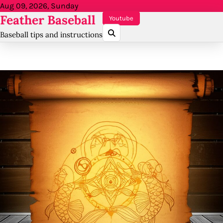
Skip
Aug 09, 2026, Sunday
Feather Baseball
to
Youtube
content
Baseball tips and instructions